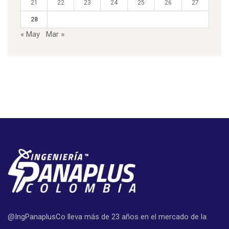
21
22
23
24
25
26
27
28
« May
Mar »
@IngPanaplusCo lleva más de 23 años en el mercado de la