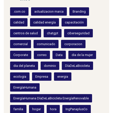
.com.co
actualizacion marca
Branding
calidad
calidad energía
capacitación
centros de salud
chatgpt
ciberseguridad
comercial
comunicado
corporacion
Corporate
correo
Data
dia de la mujer
dia del planeta
dominio
DíaDeLaBicicleta
ecologia
Empresa
energia
EnergíaHumana
EnergíaHumana DíaDeLaBicicleta EnergíaRenovable
familia
hogar
hora
IngPanaplusCo