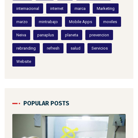
internacional
internet
marca
Marketing
marzo
mintrabajo
Mobile Apps
moviles
Neiva
panaplus
planeta
prevencion
rebranding
refresh
salud
Servicios
Website
POPULAR POSTS