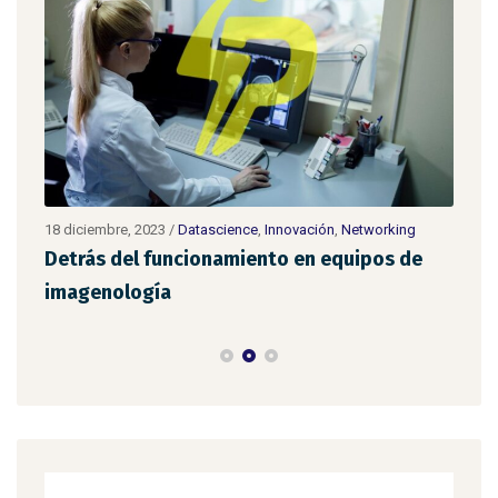
18 diciembre, 2023
/
Datascience
,
Innovación
,
Networking
11 d
Detrás del funcionamiento en equipos de
Cob
imagenología