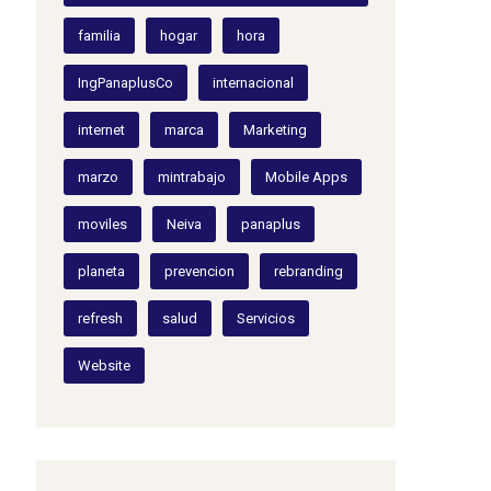
familia
hogar
hora
IngPanaplusCo
internacional
internet
marca
Marketing
marzo
mintrabajo
Mobile Apps
moviles
Neiva
panaplus
planeta
prevencion
rebranding
refresh
salud
Servicios
Website