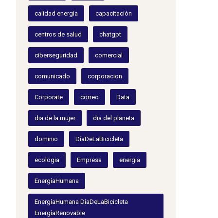
calidad energía
capacitación
centros de salud
chatgpt
ciberseguridad
comercial
comunicado
corporacion
Corporate
correo
Data
dia de la mujer
dia del planeta
dominio
DíaDeLaBicicleta
ecologia
Empresa
energia
EnergíaHumana
EnergíaHumana DíaDeLaBicicleta
EnergíaRenovable