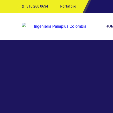
310 260 0634
Portafolio
HO