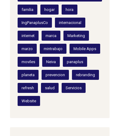
familia
hogar
hora
IngPanaplusCo
internacional
internet
marca
Marketing
marzo
mintrabajo
Mobile Apps
moviles
Neiva
panaplus
planeta
prevencion
rebranding
refresh
salud
Servicios
Website