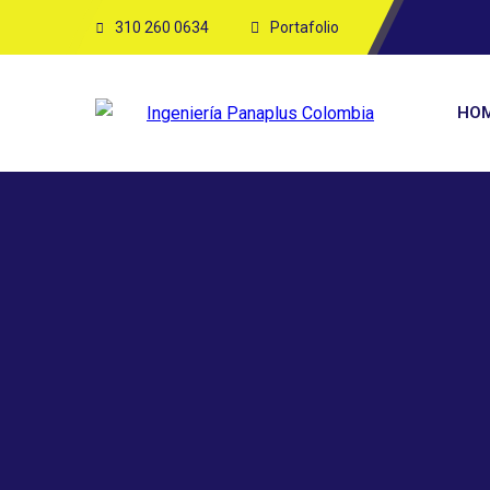
310 260 0634
Portafolio
HO