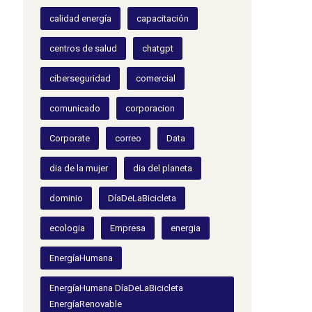
calidad energía
capacitación
centros de salud
chatgpt
ciberseguridad
comercial
comunicado
corporacion
Corporate
correo
Data
dia de la mujer
dia del planeta
dominio
DíaDeLaBicicleta
ecologia
Empresa
energia
EnergíaHumana
EnergíaHumana DíaDeLaBicicleta
EnergíaRenovable