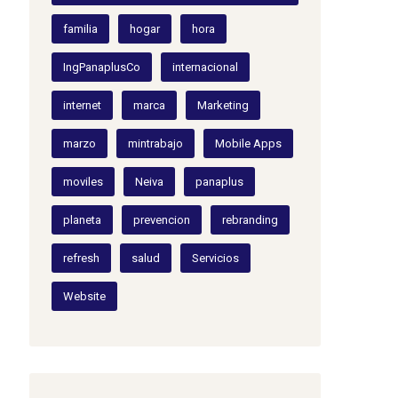
familia
hogar
hora
IngPanaplusCo
internacional
internet
marca
Marketing
marzo
mintrabajo
Mobile Apps
moviles
Neiva
panaplus
planeta
prevencion
rebranding
refresh
salud
Servicios
Website