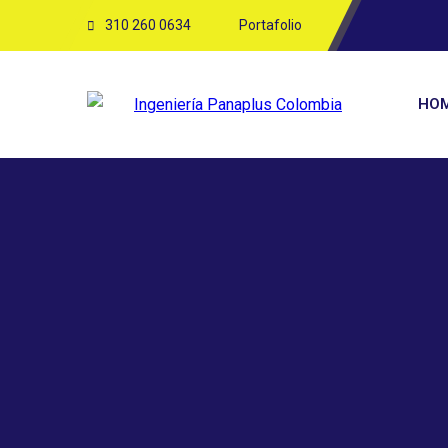
310 260 0634
Portafolio
HO