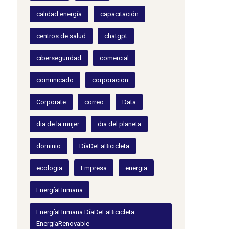
calidad energía
capacitación
centros de salud
chatgpt
ciberseguridad
comercial
comunicado
corporacion
Corporate
correo
Data
dia de la mujer
dia del planeta
dominio
DíaDeLaBicicleta
ecologia
Empresa
energia
EnergíaHumana
EnergíaHumana DíaDeLaBicicleta
EnergíaRenovable