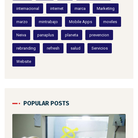
internacional
internet
marca
Marketing
marzo
mintrabajo
Mobile Apps
moviles
Neiva
panaplus
planeta
prevencion
rebranding
refresh
salud
Servicios
Website
POPULAR POSTS