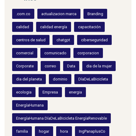
.com.co
actualizacion marca
Branding
calidad
calidad energía
capacitación
centros de salud
chatgpt
ciberseguridad
comercial
comunicado
corporacion
Corporate
correo
Data
dia de la mujer
dia del planeta
dominio
DíaDeLaBicicleta
ecologia
Empresa
energia
EnergíaHumana
EnergíaHumana DíaDeLaBicicleta EnergíaRenovable
familia
hogar
hora
IngPanaplusCo