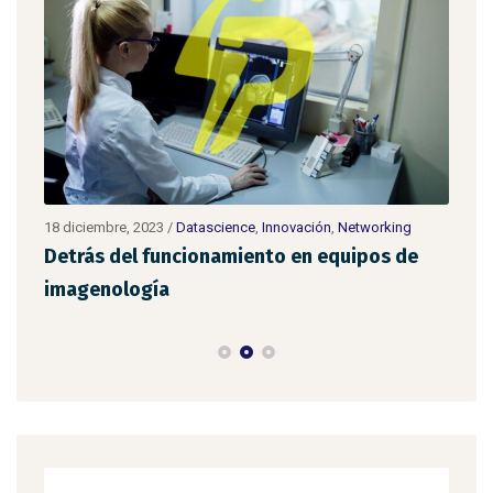
18 diciembre, 2023
/
Datascience
,
Innovación
,
Networking
11 d
Detrás del funcionamiento en equipos de
Cob
imagenología