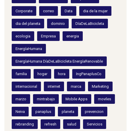
Corporate
correo
Data
dia de la mujer
dia del planeta
dominio
DíaDeLaBicicleta
ecologia
Empresa
energia
EnergíaHumana
EnergíaHumana DíaDeLaBicicleta EnergíaRenovable
familia
hogar
hora
IngPanaplusCo
internacional
internet
marca
Marketing
marzo
mintrabajo
Mobile Apps
moviles
Neiva
panaplus
planeta
prevencion
rebranding
refresh
salud
Servicios