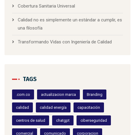
Cobertura Sanitaria Universal
Calidad no es simplemente un estándar a cumplir, es
una filosofía
Transformando Vidas con Ingeniería de Calidad
TAGS
.com.co
actualizacion marca
Branding
calidad
calidad energía
capacitación
centros de salud
chatgpt
ciberseguridad
comercial
comunicado
corporacion