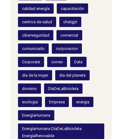
calidad energía
capacitación
centros de salud
chatgpt
ciberseguridad
comercial
comunicado
corporacion
Corporate
correo
Data
dia de la mujer
dia del planeta
dominio
DíaDeLaBicicleta
ecologia
Empresa
energia
EnergíaHumana
EnergíaHumana DíaDeLaBicicleta
EnergíaRenovable