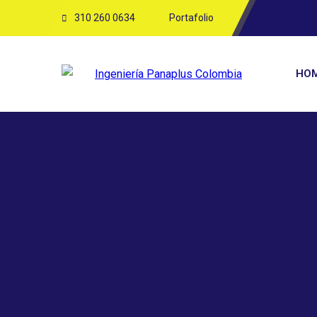
310 260 0634
Portafolio
HO