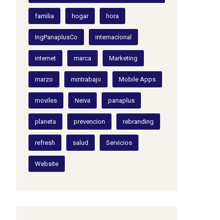
familia
hogar
hora
IngPanaplusCo
internacional
internet
marca
Marketing
marzo
mintrabajo
Mobile Apps
moviles
Neiva
panaplus
planeta
prevencion
rebranding
refresh
salud
Servicios
Website