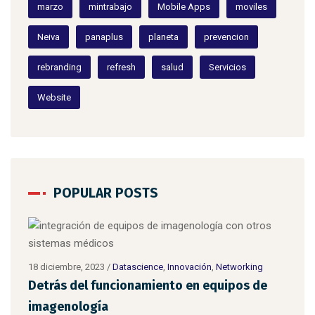
marzo
mintrabajo
Mobile Apps
moviles
Neiva
panaplus
planeta
prevencion
rebranding
refresh
salud
Servicios
Website
POPULAR POSTS
18 diciembre, 2023
/
Datascience
,
Innovación
,
Networking
Detrás del funcionamiento en equipos de
imagenología