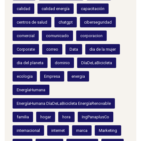
calidad
calidad energía
capacitación
centros de salud
chatgpt
ciberseguridad
comercial
comunicado
corporacion
Corporate
correo
Data
dia de la mujer
dia del planeta
dominio
DíaDeLaBicicleta
ecologia
Empresa
energia
EnergíaHumana
EnergíaHumana DíaDeLaBicicleta EnergíaRenovable
familia
hogar
hora
IngPanaplusCo
internacional
internet
marca
Marketing