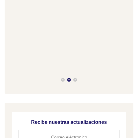
11 d
Cob
Recibe nuestras actualizaciones