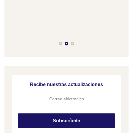
11 d
Cob
Recibe nuestras actualizaciones