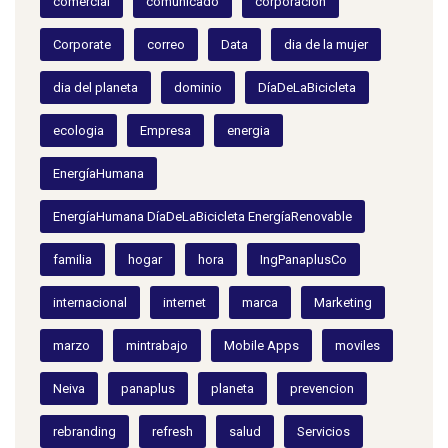
comercial
comunicado
corporacion
Corporate
correo
Data
dia de la mujer
dia del planeta
dominio
DíaDeLaBicicleta
ecologia
Empresa
energia
EnergíaHumana
EnergíaHumana DíaDeLaBicicleta EnergíaRenovable
familia
hogar
hora
IngPanaplusCo
internacional
internet
marca
Marketing
marzo
mintrabajo
Mobile Apps
moviles
Neiva
panaplus
planeta
prevencion
rebranding
refresh
salud
Servicios