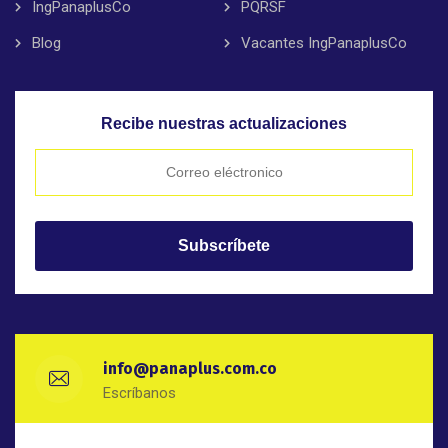
IngPanaplusCo
PQRSF
Blog
Vacantes IngPanaplusCo
Recibe nuestras actualizaciones
info@panaplus.com.co
Escríbanos