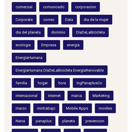
comercial
comunicado
corporacion
Corporate
correo
Data
dia de la mujer
dia del planeta
dominio
DíaDeLaBicicleta
ecologia
Empresa
energia
EnergíaHumana
EnergíaHumana DíaDeLaBicicleta EnergíaRenovable
familia
hogar
hora
IngPanaplusCo
internacional
internet
marca
Marketing
marzo
mintrabajo
Mobile Apps
moviles
Neiva
panaplus
planeta
prevencion