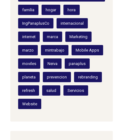
familia
hogar
hora
IngPanaplusCo
internacional
internet
marca
Marketing
marzo
mintrabajo
Mobile Apps
moviles
Neiva
panaplus
planeta
prevencion
rebranding
refresh
salud
Servicios
Website