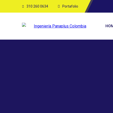
310 260 0634
Portafolio
HO