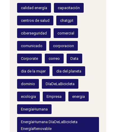
calidad energía
capacitación
centros de salud
chatgpt
ciberseguridad
comercial
comunicado
corporacion
Corporate
correo
Data
dia de la mujer
dia del planeta
dominio
DíaDeLaBicicleta
ecologia
Empresa
energia
EnergíaHumana
EnergíaHumana DíaDeLaBicicleta
EnergíaRenovable