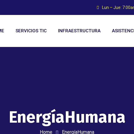
Lun – Jue: 7:00
ME
SERVICIOS TIC
INFRAESTRUCTURA
ASISTENC
EnergíaHumana
Home
EnergíaHumana