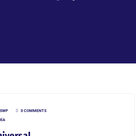
USWP
0 COMMENTS
RÍA
niversal