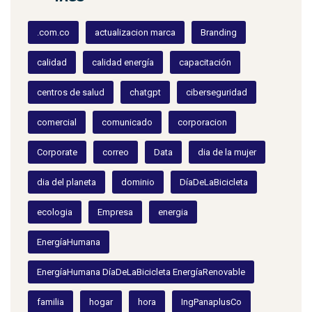
.com.co
actualizacion marca
Branding
calidad
calidad energía
capacitación
centros de salud
chatgpt
ciberseguridad
comercial
comunicado
corporacion
Corporate
correo
Data
dia de la mujer
dia del planeta
dominio
DíaDeLaBicicleta
ecologia
Empresa
energia
EnergíaHumana
EnergíaHumana DíaDeLaBicicleta EnergíaRenovable
familia
hogar
hora
IngPanaplusCo