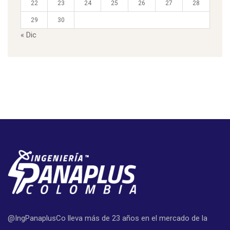
22
23
24
25
26
27
28
29
30
« Dic
@IngPanaplusCo lleva más de 23 años en el mercado de la