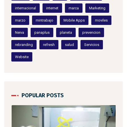
internacional
internet
marca
Marketing
marzo
mintrabajo
Mobile Apps
moviles
Neiva
panaplus
planeta
prevencion
rebranding
refresh
salud
Servicios
Website
POPULAR POSTS