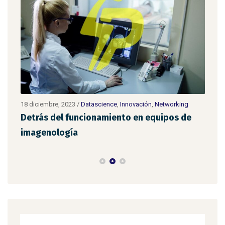
18 diciembre, 2023
/
Datascience
,
Innovación
,
Networking
11 d
Detrás del funcionamiento en equipos de
Cob
imagenología